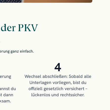
 der PKV
n
herung ganz einfach.
4
herung
Wechsel abschließen: Sobald alle
Unterlagen vorliegen, bist du
annst du
offiziell gesetzlich versichert –
st dann
lückenlos und rechtssicher.
rksam.