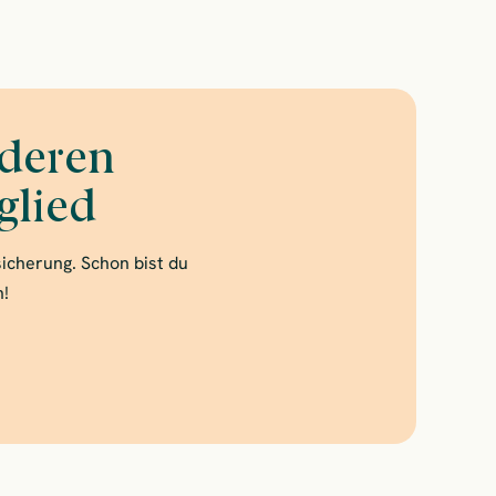
nderen
glied
sicherung. Schon bist du
n!
500.000 anderen Menschen an und werde Mitglied