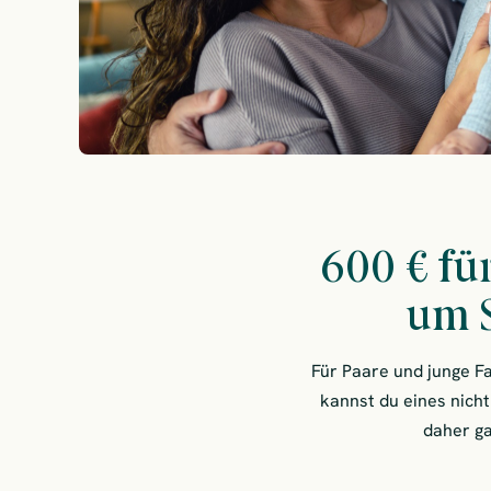
600 € fü
um 
Für Paare und junge F
kannst du eines nich
daher ga