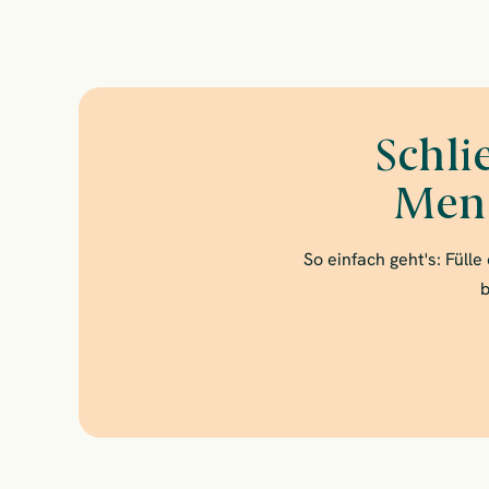
Schli
Mens
So einfach geht's: Füll
b