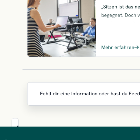
„Sitzen ist das n
begegnet. Doch w
werfen einen Blic
das Beste aus de
Mehr erfahren
Fehlt dir eine Information oder hast du Fee
Wir
sind