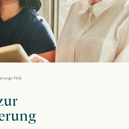
herungs-FAQ
zur
erung