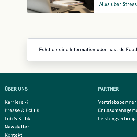
Alles über Stress
Fehlt dir eine Information oder hast du Fee
Wir
ÜBER UNS
PARTNER
sind
Karriere
Vertriebspartner
für
Presse & Politik
Entlassmanagem
dich
Lob & Kritik
Leistungserbring
da
Newsletter
Kontakt