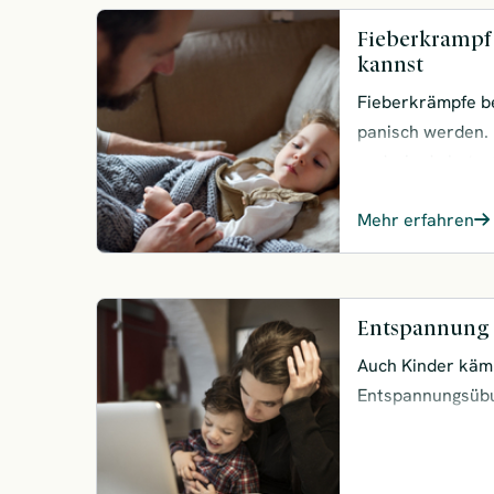
Fieberkrampf
kannst
Fieberkrämpfe be
panisch werden. 
und wie du betro
Mehr erfahren
Entspannung 
Auch Kinder kämp
Entspannungsübu