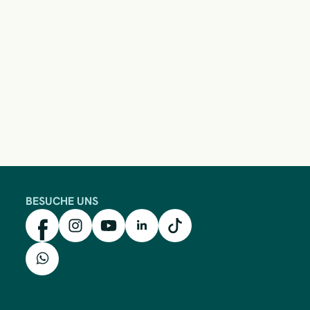
BESUCHE UNS
mkk auf Facebook
mkk auf Instagram
mkk auf YouTube
mkk auf LinkedIn
mkk auf TikTok
mkk auf WhatsApp