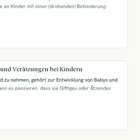
e an Kinder mit einer (drohenden) Behinderung.
elche Chancen die Frühförderung von Kindern bietet,
 es gibt und wo du sie bekommst.
 und Verätzungen bei Kindern
d zu nehmen, gehört zur Entwicklung von Babys und
ann es passieren, dass sie Giftiges oder Ätzendes
 ist in so einem Notfall zu tun?