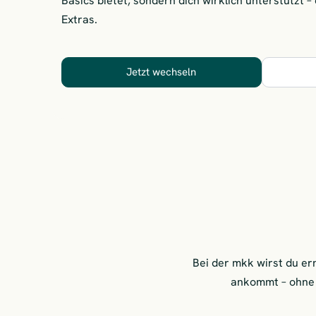
Basics bietet, sondern dich wirklich unterstützt – 
Extras.
Jetzt wechseln
Bei der mkk wirst du er
ankommt – ohne 