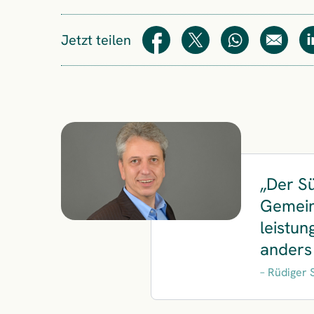
Jetzt teilen
Teilen
Teilen
WhatsApp
E-Mail
Der S
Gemein
leistun
anders
Rüdiger 