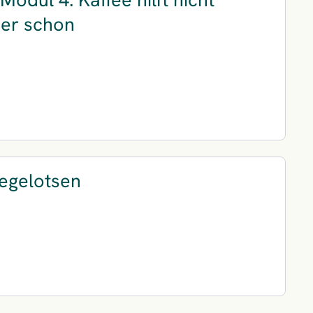
ier schon
legelotsen