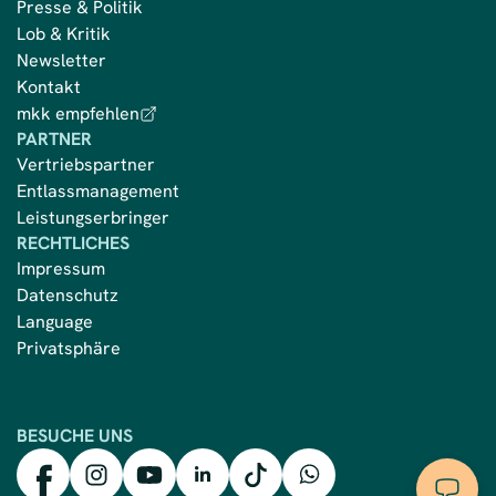
Presse & Politik
Lob & Kritik
Newsletter
Kontakt
mkk empfehlen
PARTNER
Vertriebspartner
Entlassmanagement
Leistungserbringer
RECHTLICHES
Impressum
Datenschutz
Language
Privatsphäre
BESUCHE UNS
mkk auf Facebook
mkk auf Instagram
mkk auf YouTube
mkk auf LinkedIn
mkk auf TikTok
mkk auf WhatsApp