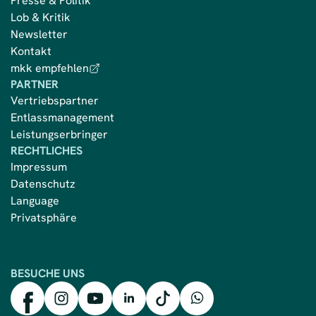
Presse & Politik
Lob & Kritik
Newsletter
Kontakt
mkk empfehlen
PARTNER
Vertriebspartner
Entlassmanagement
Leistungserbringer
RECHTLICHES
Impressum
Datenschutz
Language
Privatsphäre
BESUCHE UNS
mkk auf Facebook
mkk auf Instagram
mkk auf YouTube
mkk auf LinkedIn
mkk auf TikTok
mkk auf WhatsApp