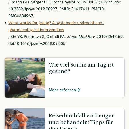
, Roach GD, Sargent C. Front Physiol. 2019 Jul 31;10:927. doi:
10.3389/fphys.2019.00927. PMID: 31417411; PMCID:
PMC6684967.
What works for jetlag? A systematic review of non-
pharmacological interventions
, Bin YS, Postnova S, Cistulli PA.
Sleep Med Rev
. 2019;43:47-59.
doi:10.1016/j.smrv.2018.09.005
Wie viel Sonne am Tag ist
gesund?
Mehr erfahren
Reisedurchfall vorbeugen
und behandeln: Tipps für
den Urlaub