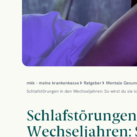
mkk – meine krankenkasse
Ratgeber
Mentale Gesun
Schlafstörungen in den Wechseljahren: So wirst du sie l
Schlafstörungen
Wechseljahren: S