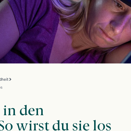
dheit
os
 in den
o wirst du sie los