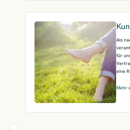
Kun
Als na
veran
für un
Vertra
eine R
Mehr 
– Kun