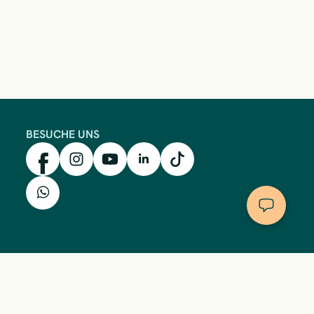
BESUCHE UNS
mkk auf Facebook
mkk auf Instagram
mkk auf YouTube
mkk auf LinkedIn
mkk auf TikTok
mkk auf WhatsApp