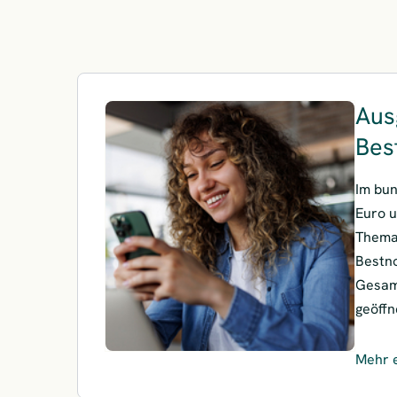
Aus
Bes
Im bu
Euro u
Thema 
Bestno
Gesam
geöff
Mehr 
– Ausg