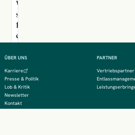
Wir
sind
für
dich
da
ÜBER UNS
PARTNER
Kontakt
aufnehmen
Karriere
Vertriebspartner
mkk
Presse & Politik
Entlassmanagem
App
Lob & Kritik
Leistungserbring
Newsletter
Newsletter
abonnieren
Kontakt
mkk empfehlen
So
wirst