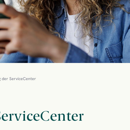
g der ServiceCenter
ServiceCenter