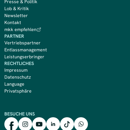
Presse & Politik
Lob & Kritik
Newsletter
Kontakt
mkk empfehlen
PARTNER
Vertriebspartner
Entlassmanagement
Leistungserbringer
RECHTLICHES
Impressum
Datenschutz
Language
Privatsphäre
BESUCHE UNS
mkk auf Facebook
mkk auf Instagram
mkk auf YouTube
mkk auf LinkedIn
mkk auf TikTok
mkk auf WhatsApp