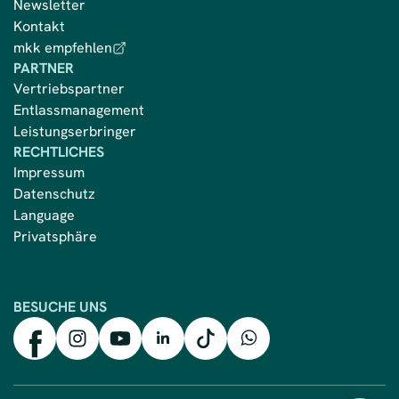
Newsletter
Kontakt
mkk empfehlen
PARTNER
Vertriebspartner
Entlassmanagement
Leistungserbringer
RECHTLICHES
Impressum
Datenschutz
Language
Privatsphäre
BESUCHE UNS
mkk auf Facebook
mkk auf Instagram
mkk auf YouTube
mkk auf LinkedIn
mkk auf TikTok
mkk auf WhatsApp