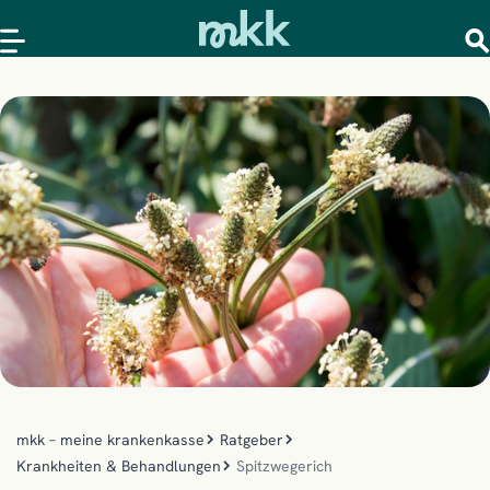
mkk – meine krankenkasse
Ratgeber
Krankheiten & Behandlungen
Spitzwegerich