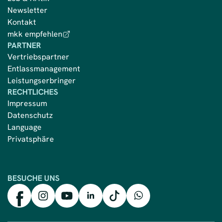
Newsletter
Kontakt
mkk empfehlen
PARTNER
Vertriebspartner
Entlassmanagement
Leistungserbringer
RECHTLICHES
Impressum
Datenschutz
Language
Privatsphäre
BESUCHE UNS
mkk auf Facebook
mkk auf Instagram
mkk auf YouTube
mkk auf LinkedIn
mkk auf TikTok
mkk auf WhatsApp