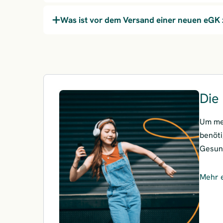
Was ist vor dem Versand einer neuen eGK
Die
Um med
benöti
Gesun
Mehr 
– Die 