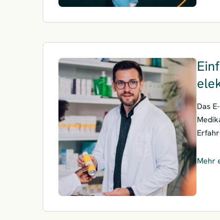
Einf
ele
Das E-
Medika
Erfahr
Mehr 
– Einf