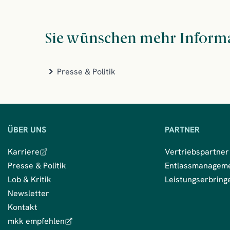
Sie wünschen mehr Inform
Presse & Politik
Wir
ÜBER UNS
PARTNER
sind
Karriere
Vertriebspartner
für
Presse & Politik
Entlassmanagem
dich
Lob & Kritik
Leistungserbring
da
Newsletter
Kontakt
Kontakt
mkk empfehlen