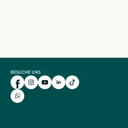
BESUCHE UNS
mkk auf Facebook
mkk auf Instagram
mkk auf YouTube
mkk auf LinkedIn
mkk auf TikTok
mkk auf WhatsApp