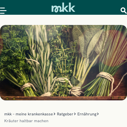
mkk – meine krankenkasse
Ratgeber
Ernährung
Kräuter haltbar machen