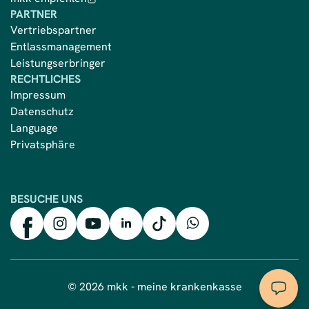
PARTNER
Vertriebspartner
Entlassmanagement
Leistungserbringer
RECHTLICHES
Impressum
Datenschutz
Language
Privatsphäre
BESUCHE UNS
mkk auf Facebook
mkk auf Instagram
mkk auf YouTube
mkk auf LinkedIn
mkk auf TikTok
mkk auf WhatsApp
© 2026 mkk - meine krankenkasse