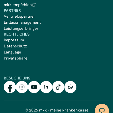
mkk empfehlen
PARTNER
Vertriebspartner
Entlassmanagement
Leistungserbringer
RECHTLICHES
Impressum
Datenschutz
Language
Privatsphäre
BESUCHE UNS
mkk auf Facebook
mkk auf Instagram
mkk auf YouTube
mkk auf LinkedIn
mkk auf TikTok
mkk auf WhatsApp
© 2026 mkk - meine krankenkasse