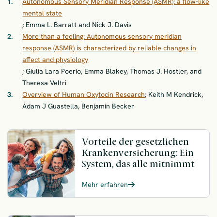
Autonomous Sensory Meridian Response (ASMR): a flow-like
mental state
; Emma L. Barratt and Nick J. Davis
More than a feeling: Autonomous sensory meridian
response (ASMR) is characterized by reliable changes in
affect and physiology
; Giulia Lara Poerio, Emma Blakey, Thomas J. Hostler, and
Theresa Veltri
Overview of Human Oxytocin Research
; Keith M Kendrick,
Adam J Guastella, Benjamin Becker
Vorteile der gesetzlichen
Krankenversicherung: Ein
System, das alle mitnimmt
Mehr erfahren