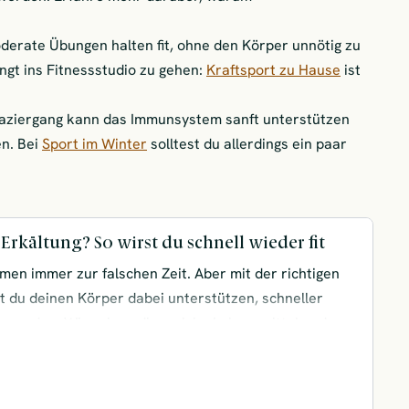
derate Übungen halten fit, ohne den Körper unnötig zu
ngt ins Fitnessstudio zu gehen:
Kraftsport zu Hause
ist
paziergang kann das Immunsystem sanft unterstützen
en. Bei
Sport im Winter
solltest du allerdings ein paar
Erkältung? So wirst du schnell wieder fit
en immer zur falschen Zeit. Aber mit der richtigen
 du deinen Körper dabei unterstützen, schneller
 werden. Wir zeigen dir, welche Lebensmittel und
rs hilfreich sind, um deine Abwehrkräfte zu stärken
g loszuwerden.