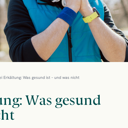
ei Erkältung: Was gesund ist – und was nicht
tung: Was gesund
cht