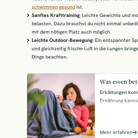
schwimmen gesund
ist.
Sanftes Krafttraining
: Leichte Gewichte und mo
belasten. Dazu brauchst du nicht einmal unbedi
mit dem nötigen Platz auch möglich.
Leichte Outdoor-Bewegung
: Ein entspannter S
und gleichzeitig frische Luft in die Lungen bring
Dinge beachten.
Was essen bei 
Erkältungen komm
Ernährung kannst
wieder gesund zu
Getränke besonde
und die Erkältun
Mehr erfahren