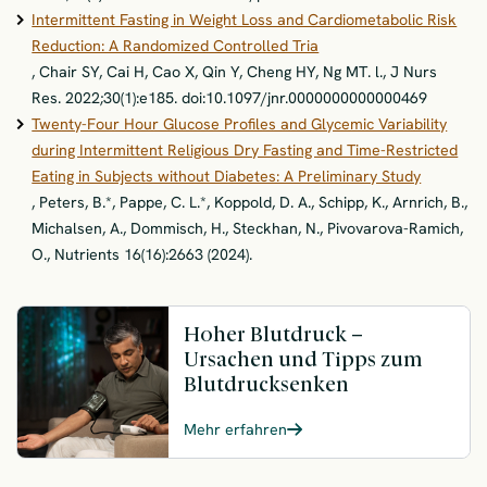
Intermittent Fasting in Weight Loss and Cardiometabolic Risk
Reduction: A Randomized Controlled Tria
, Chair SY, Cai H, Cao X, Qin Y, Cheng HY, Ng MT. l., J Nurs
Res. 2022;30(1):e185. doi:10.1097/jnr.0000000000000469
Twenty-Four Hour Glucose Profiles and Glycemic Variability
during Intermittent Religious Dry Fasting and Time-Restricted
Eating in Subjects without Diabetes: A Preliminary Study
, Peters, B.*, Pappe, C. L.*, Koppold, D. A., Schipp, K., Arnrich, B.,
Michalsen, A., Dommisch, H., Steckhan, N., Pivovarova-Ramich,
O., Nutrients 16(16):2663 (2024).
Hoher Blutdruck –
Ursachen und Tipps zum
Blutdrucksenken
Mehr erfahren