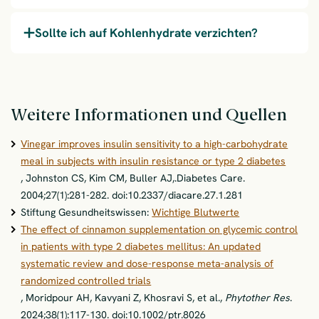
Sollte ich auf Kohlenhydrate verzichten?
Weitere Informationen und Quellen
Vinegar improves insulin sensitivity to a high-carbohydrate
meal in subjects with insulin resistance or type 2 diabetes
, Johnston CS, Kim CM, Buller AJ,.Diabetes Care.
2004;27(1):281-282. doi:10.2337/diacare.27.1.281
Stiftung Gesundheitswissen:
Wichtige Blutwerte
The effect of cinnamon supplementation on glycemic control
in patients with type 2 diabetes mellitus: An updated
systematic review and dose-response meta-analysis of
randomized controlled trials
, Moridpour AH, Kavyani Z, Khosravi S, et al.,
Phytother Res
.
2024;38(1):117-130. doi:10.1002/ptr.8026