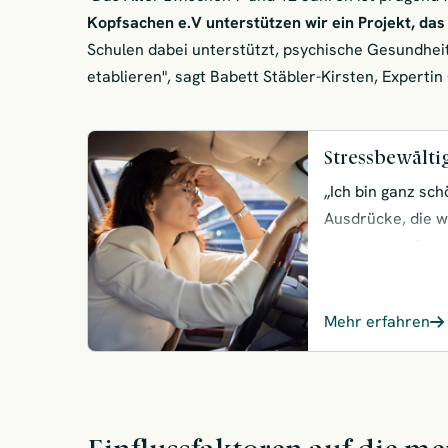
Kopfsachen e.V unterstützen wir ein Projekt, da
Schulen dabei unterstützt, psychische Gesundheit 
etablieren", sagt Babett Stäbler-Kirsten, Expert
Stressbewälti
„Ich bin ganz sch
Ausdrücke, die w
heute unter Stre
Körper und was b
und unterstützen
Mehr erfahren
der Stressbewält