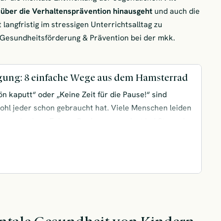
s über die Verhaltensprävention hinausgeht
und auch die
langfristig im stressigen Unterrichtsalltag zu
in Gesundheitsförderung & Prävention bei der mkk.
gung: 8 einfache Wege aus dem Hamsterrad
ön kaputt“ oder „Keine Zeit für die Pause!“ sind
ohl jeder schon gebraucht hat. Viele Menschen leiden
ss und seinen Folgen. Doch was passiert bei Stress im
ewirkt er? Diesen Fragen gehen wir auf den Grund
 dich mit verschiedenen Entspannungstechniken bei
igung.