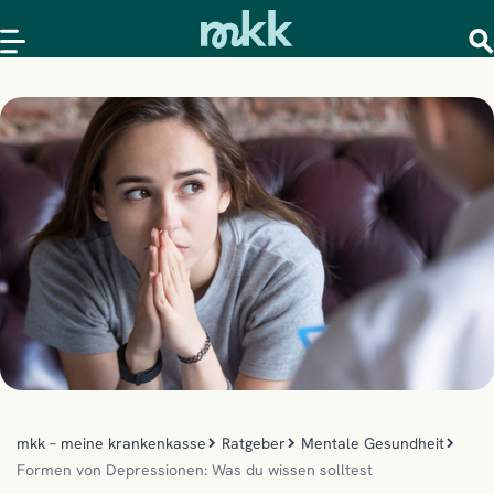
mkk – meine krankenkasse
Ratgeber
Mentale Gesundheit
Formen von Depressionen: Was du wissen solltest