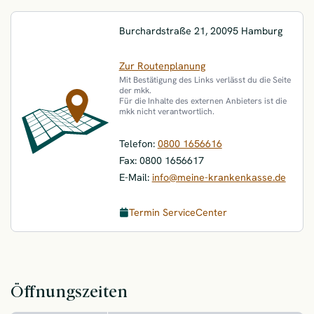
ServiceCenter Hamburg
Burchardstraße 21,
20095
Hamburg
Zur Routenplanung
Mit Bestätigung des Links verlässt du die Seite
der mkk.
Für die Inhalte des externen Anbieters ist die
mkk nicht verantwortlich.
Telefon:
0800 1656616
Fax:
0800 1656617
E-Mail:
info@meine-krankenkasse.de
Termin ServiceCenter
Öffnungszeiten